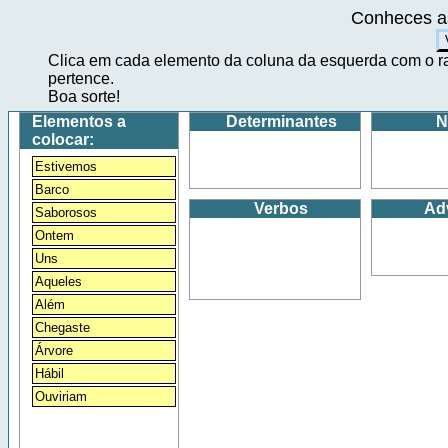
Conheces as
Clica em cada elemento da coluna da esquerda com o rat
pertence.
Boa sorte!
Elementos a
Determinantes
N
colocar:
Estivemos
Barco
Verbos
Ad
Saborosos
Ontem
Uns
Aqueles
Além
Chegaste
Árvore
Hábil
Ouviriam